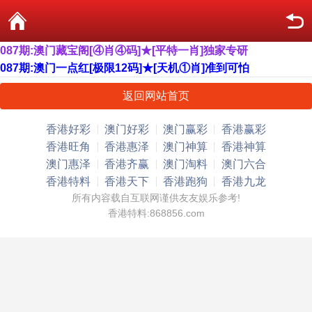
087期:澳门藏宝阁[④肖④码]★[平特一肖]独家专研
087期:澳门一点红[极限12码]★[天机①肖]准到可怕
返回网站首页
香港好彩
澳门好彩
澳门赢彩
香港赢彩
香港旺角
香港惠泽
澳门神算
香港神算
澳门惠泽
香港齐赢
澳门淘料
澳门六合
香港特料
香港天下
香港跑狗
香港九龙
所有内容载自互联网谨供友友娱乐参考!
香港特料:868856.com