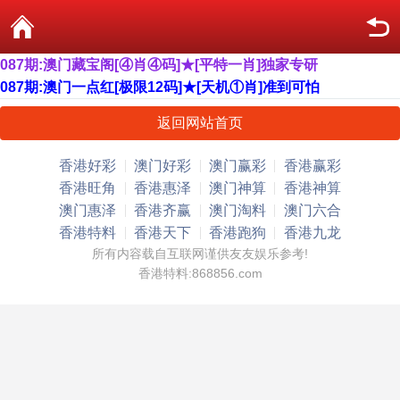
087期:澳门藏宝阁[④肖④码]★[平特一肖]独家专研
087期:澳门一点红[极限12码]★[天机①肖]准到可怕
返回网站首页
香港好彩
澳门好彩
澳门赢彩
香港赢彩
香港旺角
香港惠泽
澳门神算
香港神算
澳门惠泽
香港齐赢
澳门淘料
澳门六合
香港特料
香港天下
香港跑狗
香港九龙
所有内容载自互联网谨供友友娱乐参考!
香港特料:868856.com