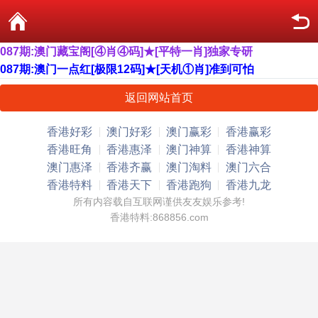
087期:澳门藏宝阁[④肖④码]★[平特一肖]独家专研
087期:澳门一点红[极限12码]★[天机①肖]准到可怕
返回网站首页
香港好彩
澳门好彩
澳门赢彩
香港赢彩
香港旺角
香港惠泽
澳门神算
香港神算
澳门惠泽
香港齐赢
澳门淘料
澳门六合
香港特料
香港天下
香港跑狗
香港九龙
所有内容载自互联网谨供友友娱乐参考!
香港特料:868856.com