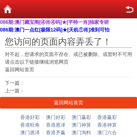
086期:澳门藏宝阁[④肖④码]★[平特一肖]独家专研
086期:澳门一点红[极限12码]★[天机①肖]准到可怕
您访问的页面内容弄丢了！
对不起，您请求的页面不存在、或已被删除、或暂时不可用
请点击以下链接继续浏览网页
返回网站首页
下一篇：
上一篇：
返回网站首页
香港好彩
澳门好彩
澳门赢彩
香港赢彩
香港旺角
香港惠泽
澳门神算
香港神算
澳门惠泽
香港齐赢
澳门淘料
澳门六合