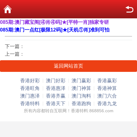
085期:澳门藏宝阁[④肖④码]★[平特一肖]独家专研
085期:澳门一点红[极限12码]★[天机①肖]准到可怕
下一篇：
上一篇：
返回网站首页
香港好彩
澳门好彩
澳门赢彩
香港赢彩
香港旺角
香港惠泽
澳门神算
香港神算
澳门惠泽
香港齐赢
澳门淘料
澳门六合
香港特料
香港天下
香港跑狗
香港九龙
所有内容都转自互联网！香港特料:868856.com