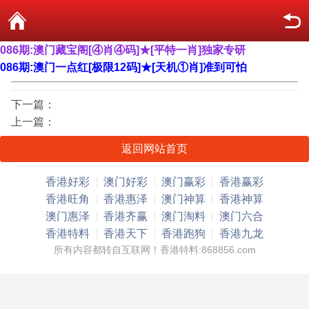
086期:澳门藏宝阁[④肖④码]★[平特一肖]独家专研
086期:澳门一点红[极限12码]★[天机①肖]准到可怕
下一篇：
上一篇：
返回网站首页
香港好彩
澳门好彩
澳门赢彩
香港赢彩
香港旺角
香港惠泽
澳门神算
香港神算
澳门惠泽
香港齐赢
澳门淘料
澳门六合
香港特料
香港天下
香港跑狗
香港九龙
所有内容都转自互联网！香港特料:868856.com