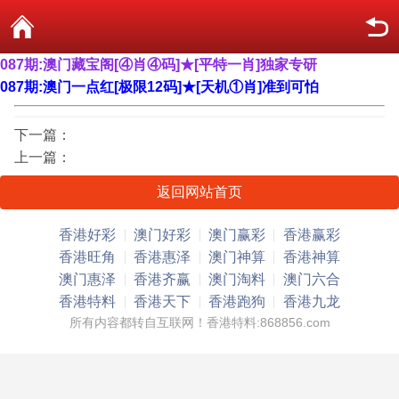
087期:澳门藏宝阁[④肖④码]★[平特一肖]独家专研
087期:澳门一点红[极限12码]★[天机①肖]准到可怕
下一篇：
上一篇：
返回网站首页
香港好彩
澳门好彩
澳门赢彩
香港赢彩
香港旺角
香港惠泽
澳门神算
香港神算
澳门惠泽
香港齐赢
澳门淘料
澳门六合
香港特料
香港天下
香港跑狗
香港九龙
所有内容都转自互联网！香港特料:868856.com