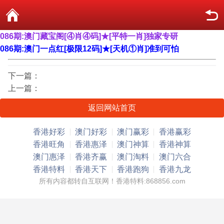
086期:澳门藏宝阁[④肖④码]★[平特一肖]独家专研
086期:澳门一点红[极限12码]★[天机①肖]准到可怕
下一篇：
上一篇：
返回网站首页
香港好彩
澳门好彩
澳门赢彩
香港赢彩
香港旺角
香港惠泽
澳门神算
香港神算
澳门惠泽
香港齐赢
澳门淘料
澳门六合
香港特料
香港天下
香港跑狗
香港九龙
所有内容都转自互联网！香港特料:868856.com